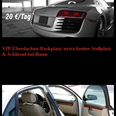
20 €/Tag
VIP-Überdachter Parkplatz: extra breiter Stellplatz
& Schlüssel bei Ihnen
Wählen Sie den exklusiven VIP-Überdachten Parkplatz: Stellplatz
auf asphaltierter Fläche, 3 Meter breit, mit der Möglichkeit, die
Schlüssel zu behalten. Service vorbehaltlich Verfügbarkeit und nur
mit Reservierung.