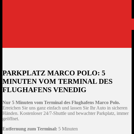
KONTAKTE
SCHREIBEN SIE UNS
FAQ
JETZT BUCHEN
PARKPLATZ MARCO POLO: 5
MINUTEN VOM TERMINAL DES
FLUGHAFENS VENEDIG
Nur 5 Minuten vom Terminal des Flughafens Marco Polo.
Erreichen Sie uns ganz einfach und lassen Sie Ihr Auto in sicheren
Händen. Kostenloser 24/7-Shuttle und bewachter Parkplatz, immer
geöffnet.
Entfernung zum Terminal:
5 Minuten