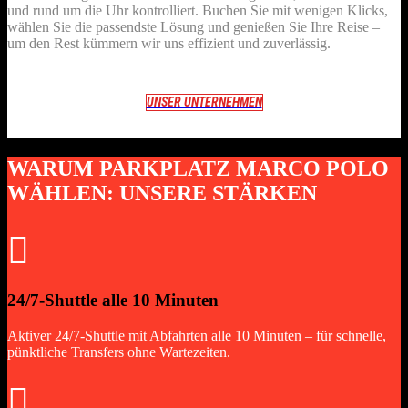
und rund um die Uhr kontrolliert. Buchen Sie mit wenigen Klicks,
wählen Sie die passendste Lösung und genießen Sie Ihre Reise –
um den Rest kümmern wir uns effizient und zuverlässig.
UNSER UNTERNEHMEN
WARUM PARKPLATZ MARCO POLO
WÄHLEN: UNSERE STÄRKEN

24/7-Shuttle alle 10 Minuten
Aktiver 24/7-Shuttle mit Abfahrten alle 10 Minuten – für schnelle,
pünktliche Transfers ohne Wartezeiten.
