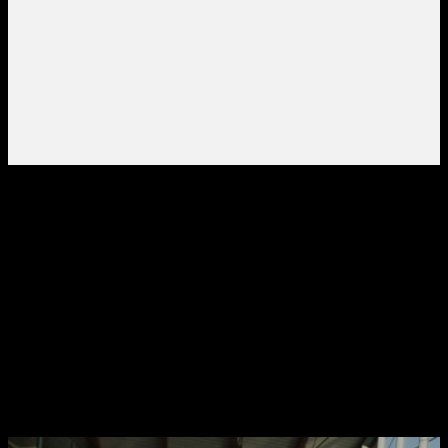
NICHT NUR DER FLUGHAFEN
VENEDIG: ENTDECKEN SIE PARK-
UND SHUTTLE-SERVICES FÜR
WEITERE ZIELE
Planen Sie Ihre Abreise optimal: Wählen Sie den Parkplatz Marco
Polo auch für den Hafen von Venedig, den Bahnhof Mestre, das
Zentrum von Venedig und den Flughafen Treviso.