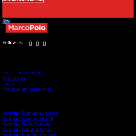
Follow us:



DER PARKPLATZ
Unser Unternehmen
Plus Service
Galerie
Was über uns gesagt wird
REISEZIELE
Parkplatz Flughafen Venedig
Parkplatz Venedig Altstadt
Parkplatz Hafen Venedig
Parkplatz Bahnhof Mestre
Parkplatz Flughafen Treviso