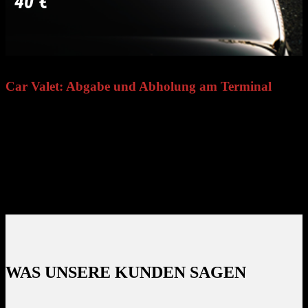
40 €
Car Valet: Abgabe und Abholung am Terminal
Mit dem Car-Valet-Service geben Sie Ihr Auto direkt am Terminal
ab und holen es dort wieder ab – ohne zusätzliche Wege. Einer
unserer professionellen Fahrer kümmert sich um das Parken und die
Rückgabe bei Ihrer Rückkehr. Service nur auf Reservierung und
vorbehaltlich Verfügbarkeit.
WAS UNSERE KUNDEN SAGEN