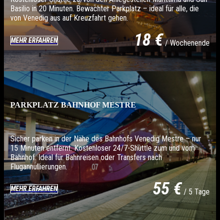
Basilio in 20 Minuten. Bewachter Parkplatz – ideal für alle, die
von Venedig aus auf Kreuzfahrt gehen.
18 €
MEHR ERFAHREN
/ Wochenende
PARKPLATZ BAHNHOF MESTRE
Sicher parken in der Nähe des Bahnhofs Venedig Mestre – nur
15 Minuten entfernt. Kostenloser 24/7-Shuttle zum und vom
Bahnhof. Ideal für Bahnreisen oder Transfers nach
Flugannullierungen.
55 €
MEHR ERFAHREN
/ 5 Tage