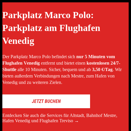
PARCHEGGIO PER AEROPORTO DI VENEZIA, PORTO DI
VENEZIA, CENTRO STORICO DI VENEZIA, AEROPORTO D
Parkplatz Marco Polo:
TREVISO
it
en
de
fr
sl
Parkplatz am Flughafen
Open/Close
Parkplatz mit shuttle
Menu
service vom und zum
Hafen Venedig, Venedig
Venedig
Zentrum, Flughafen
Venedig (VCE), Flughafe
Treviso (TSF), Bahnhof
Der Parkplatz Marco Polo befindet sich
nur 5 Minuten vom
Mestre
Skip to content
Flughafen Venedig
entfernt und bietet einen
kostenlosen 24/7-
Shuttle
alle 10 Minuten. Sicher, bequem und ab
3,50 €/Tag
. Wir
HOME
bieten außerdem Verbindungen nach Mestre, zum Hafen von
DESTINATIONEN
Venedig und zu weiteren Zielen.
FLUGHAFEN VENEDIG
VENEDIG HISTORISCHES ZENTRUM
BAHNHOF MESTRE
FLUGHAFEN TREVISO
JETZT BUCHEN
HAFEN VENEDIG
PARKPLATZ
UNSER UNTERNEHMEN
Entdecken Sie auch die Services für Altstadt, Bahnhof Mestre,
KOMFORT SERVICES
Hafen Venedig und Flughafen Treviso →
WAS ÜBER UNS GESAGT WIRD
GALLERY