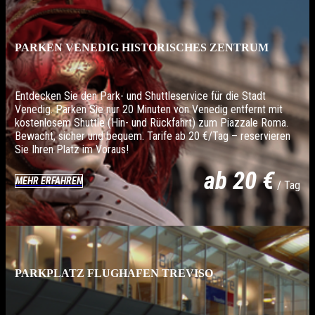
PARKEN VENEDIG HISTORISCHES ZENTRUM
Entdecken Sie den Park- und Shuttleservice für die Stadt
Venedig. Parken Sie nur 20 Minuten von Venedig entfernt mit
kostenlosem Shuttle (Hin- und Rückfahrt) zum Piazzale Roma.
Bewacht, sicher und bequem. Tarife ab 20 €/Tag – reservieren
Sie Ihren Platz im Voraus!
ab 20 €
MEHR ERFAHREN
/ Tag
PARKPLATZ FLUGHAFEN TREVISO