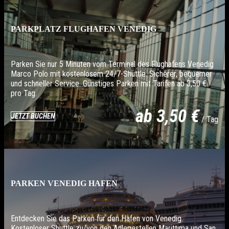
PARKPLATZ FLUGHAFEN VENEDIG
Parken Sie nur 5 Minuten vom Terminal des Flughafens Venedig
Marco Polo mit kostenlosem 24/7-Shuttle. Sicherer, bequemer
und schneller Service. Günstiges Parken mit Tarifen ab 3,50 €
pro Tag.
ab 3,50 €
JETZT BUCHEN
/ Tag
PARKEN VENEDIG HAFEN
Entdecken Sie das Parken für den Hafen von Venedig.
Kostenloser Shuttle zu/von den Anlegestellen Marittima und San