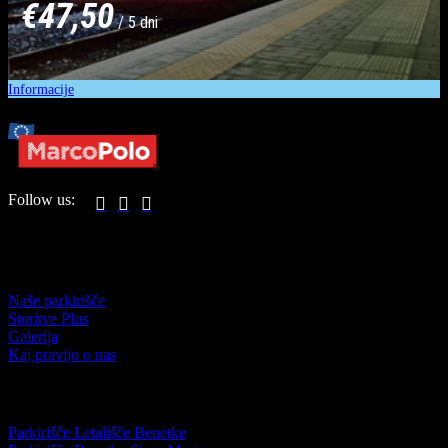
€47,50
/ 5 dni
Informacije
Follow us:



PARKIRIŠČE
Naše parkirišče
Storitve Plus
Galerija
Kaj pravijo o nas
DESTINACIJE
Parkirišče Letališče Benetke