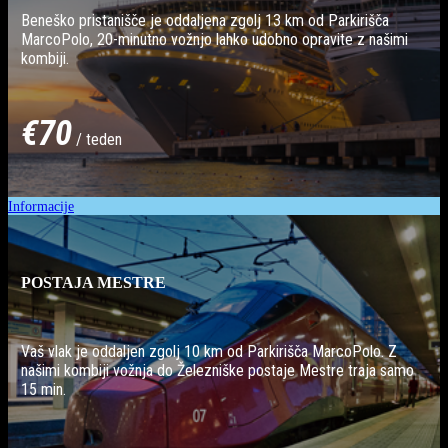
Beneško pristanišče je oddaljena zgolj 13 km od Parkirišča
MarcoPolo, 20-minutno vožnjo lahko udobno opravite z našimi
kombiji.
€70
/ teden
Informacije
POSTAJA MESTRE
Vaš vlak je oddaljen zgolj 10 km od Parkirišča MarcoPolo. Z
našimi kombiji vožnja do Železniške postaje Mestre traja samo
15 min.