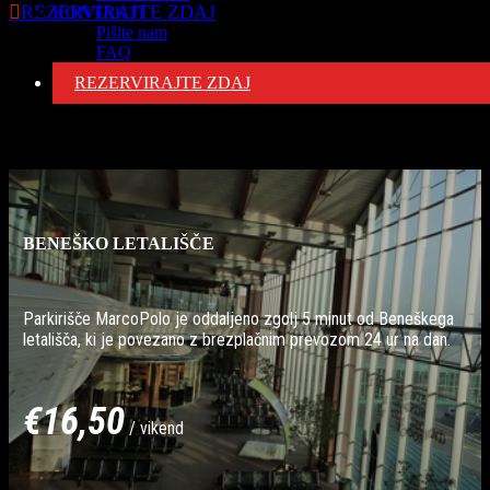

REZERVIRAJTE ZDAJ
KONTAKTI
Pišite nam
FAQ
REZERVIRAJTE ZDAJ
Drugi Destinacije
BENEŠKO LETALIŠČE
Parkirišče MarcoPolo je oddaljeno zgolj 5 minut od Beneškega
letališča, ki je povezano z brezplačnim prevozom 24 ur na dan.
€16,50
/ vikend