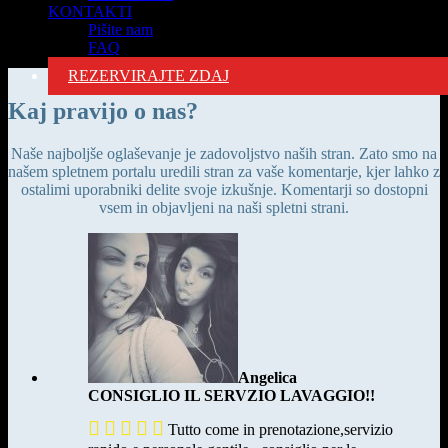
KONTAKTI
—
Pišite nam
6 May 2019
FAQ
REZERVIRAJTE ZDAJ
Kaj pravijo o nas?
Naše najboljše oglaševanje je zadovoljstvo naših stran. Zato smo na
našem spletnem portalu uredili stran za vaše komentarje, kjer lahko z
ostalimi uporabniki delite svoje izkušnje. Komentarji so dostopni
vsem in objavljeni na naši spletni strani.
Angelica
CONSIGLIO IL SERVZIO LAVAGGIO!!





Tutto come in prenotazione,servizio