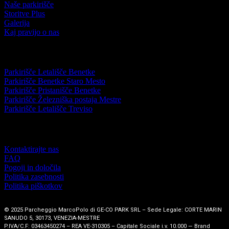
Naše parkirišče
Storitve Plus
Galerija
Kaj pravijo o nas
DESTINACIJE
Parkirišče Letališče Benetke
Parkirišče Benetke Staro Mesto
Parkirišče Pristanišče Benetke
Parkirišče Železniška postaja Mestre
Parkirišče Letališče Treviso
INFORMACIJE
Kontaktirajte nas
FAQ
Pogoji in določila
Politika zasebnosti
Politika piškotkov
© 2025 Parcheggio MarcoPolo di GE-CO PARK SRL – Sede Legale: CORTE MARIN
SANUDO 5, 30173, VENEZIA-MESTRE
P.IVA/C.F: 03463450274 – REA VE-310305 – Capitale Sociale i.v. 10.000 — Brand