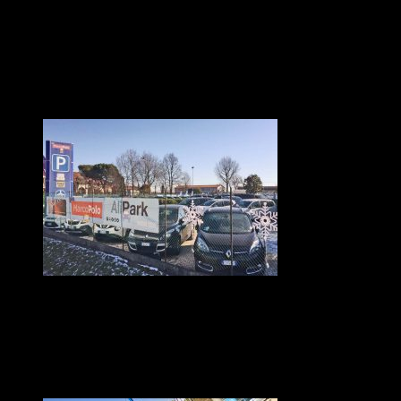
NAVETTA GRATUITA DA E PER
Servizio di navetta gratuita da e per: Aeroporto di Venezia e
Aeroporto di Treviso. L’aeroporto Marco Polo di Venezia
dista 2Km dal parcheggio MarcoPolo, al quale è collegato da
una navetta gratuita.
OSPITI DEL PARCHEGGIO PER
L’AEROPORTO DI VENEZIA
Alcune auto dei nostri ospiti del parcheggio per l’aeroporto di
Venezia, al quale è collegato da una navetta gratuita.