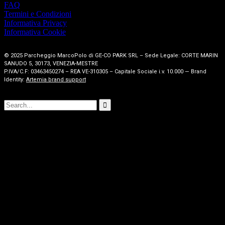
FAQ
Termini e Condizioni
Informativa Privacy
Informativa Cookie
© 2025 Parcheggio MarcoPolo di GE-CO PARK SRL – Sede Legale: CORTE MARIN
SANUDO 5, 30173, VENEZIA-MESTRE
P.IVA/C.F: 03463450274 – REA VE-310305 – Capitale Sociale i.v. 10.000 — Brand
Identity:
Artemia brand support

