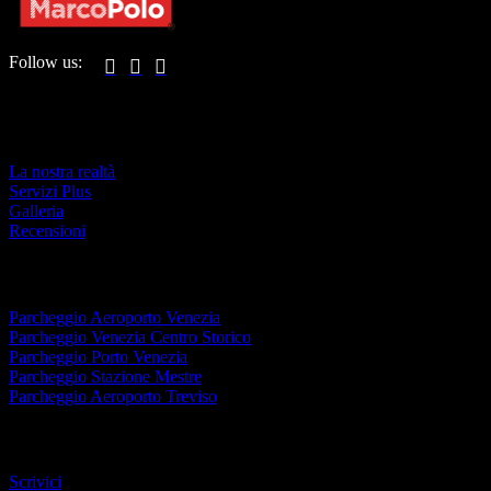
Follow us:



IL PARCHEGGIO
La nostra realtà
Servizi Plus
Galleria
Recensioni
DESTINAZIONI
Parcheggio Aeroporto Venezia
Parcheggio Venezia Centro Storico
Parcheggio Porto Venezia
Parcheggio Stazione Mestre
Parcheggio Aeroporto Treviso
INFORMAZIONI
Scrivici