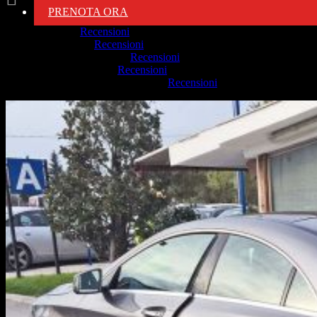
Comments
PRENOTA ORA
Serena
su
Recensioni
Emanuele
su
Recensioni
Ferdinando Trovò
su
Recensioni
Antonio Mattia
su
Recensioni
Antonietta marina giuliana
su
Recensioni