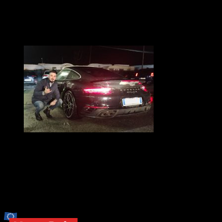
Ferrari FF auto di un nostro ospite del parcheggio per
l’aeroporto di Venezia, al quale è collegato da una navetta
gratuita.
OSPITI DEL PARCHEGGIO PER
L’AEROPORTO DI VENEZIA
Porsche 911 Turbo S auto di un nostro ospite del parcheggio
per l’aeroporto di Venezia, al quale è collegato da una navetta
gratuita.