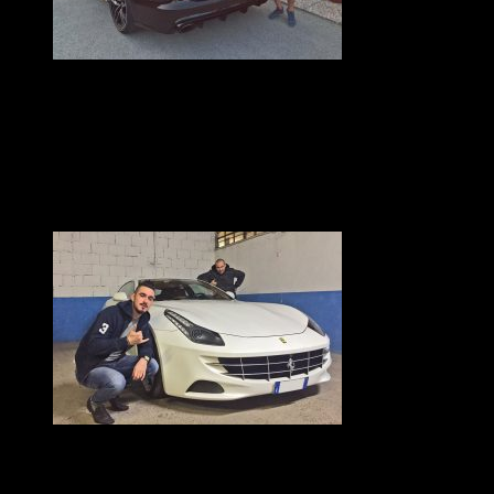
OSPITI DEL PARCHEGGIO PER
L’AEROPORTO DI VENEZIA
Audi RS 6 auto di un nostro ospite del parcheggio per
l’aeroporto di Venezia, al quale è collegato da una navetta
gratuita.
OSPITI DEL PARCHEGGIO PER
L’AEROPORTO DI VENEZIA